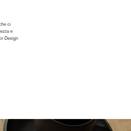
che ci
lezza e
ior Design