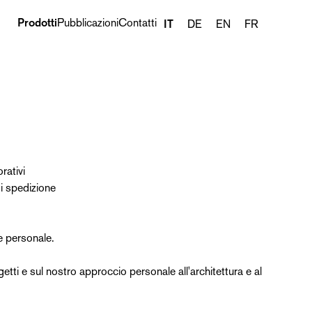
Prodotti
Pubblicazioni
Contatti
IT
DE
EN
FR
Prodotto successivo ›
rativi
i spedizione
ne personale.
ogetti e sul nostro approccio personale all'architettura e al