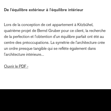
De l'équilibre extérieur à l'équilibre intérieur
Lors de la conception de cet appartement à Kitzbühel,
quatrième projet de Bernd Gruber pour ce client, la recherche
de la perfection et l'obtention d'un équilibre parfait ont été au
centre des préoccupations. La symétrie de l'architecture crée
un ordre presque tangible qui se reflète également dans
l'architecture intérieure...
Ouvrir le PDF ›
S'abonner à la lettre éditoriale de Bernd Gruber
Découvrez l'univers de Bernd Gruber : design
d'intérieur, architecture, artisanat, projets actuels,
événements et collaborations. Inscrivez-vous dès
maintenant et découvrez comment des idées, des