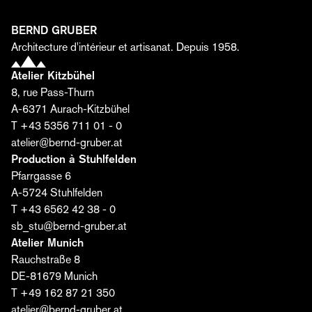
matériaux et une passion se transforment en espaces
uniques.
BERND GRUBER
Prénom*
Architecture d'intérieur et artisanat. Depuis 1958.
Atelier Kitzbühel
8, rue Pass-Thurn
Nom*
A-6371 Aurach-Kitzbühel
T +43 5356 711 01 - 0
atelier@bernd-gruber.at
E-mail*
Production à Stuhlfelden
Pfarrgasse 6
A-5724 Stuhlfelden
J'accepte que la société Bernd Gruber GmbH traite
T +43 6562 42 38 - 0
mes données pour l'envoi de l'éditorial. Je peux
sb_stu@bernd-gruber.at
révoquer mon consentement à tout moment. Vous
Atelier Munich
trouverez de plus amples informations
ici
.
Rauchstraße 8
DE-81679 Munich
Abonnez-vous dès maintenant ›
T +49 162 87 21 350
atelier@bernd-gruber.at