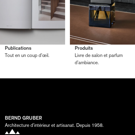
Publications
Produits
Tout en un coup d'œil.
Livre de salon et parfum
d'ambiance.
S'abonner à la lettre éditoriale de Bernd Gruber
Découvrez l'univers de Bernd Gruber : design
d'intérieur, architecture, artisanat, projets actuels,
événements et collaborations. Inscrivez-vous dès
maintenant et découvrez comment des idées, des
matériaux et une passion se transforment en espaces
uniques.
BERND GRUBER
Prénom*
Architecture d'intérieur et artisanat. Depuis 1958.