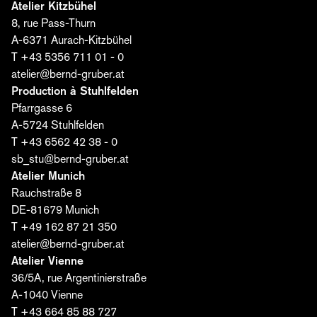
Atelier Kitzbühel
8, rue Pass-Thurn
Nom*
A-6371 Aurach-Kitzbühel
T +43 5356 711 01 - 0
atelier@bernd-gruber.at
E-mail*
Production à Stuhlfelden
Pfarrgasse 6
A-5724 Stuhlfelden
J'accepte que la société Bernd Gruber GmbH traite
T +43 6562 42 38 - 0
mes données pour l'envoi de l'éditorial. Je peux
sb_stu@bernd-gruber.at
révoquer mon consentement à tout moment. Vous
Atelier Munich
trouverez de plus amples informations
ici
.
Rauchstraße 8
DE-81679 Munich
Abonnez-vous dès maintenant ›
T +49 162 87 21 350
atelier@bernd-gruber.at
Atelier Vienne
36/5A, rue Argentinierstraße
A-1040 Vienne
T +43 664 85 88 727