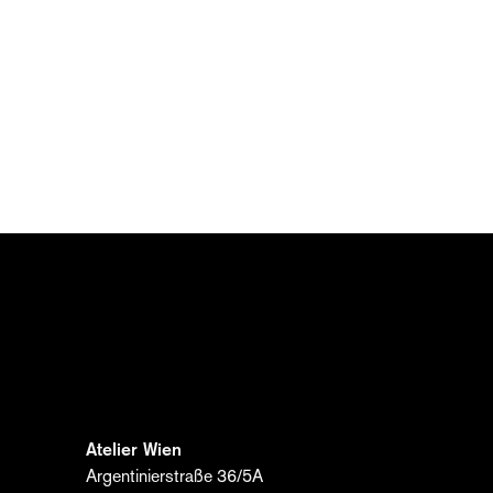
– von
bis zu
en Sie
l und
Atelier Wien
Argentinierstraße 36/5A