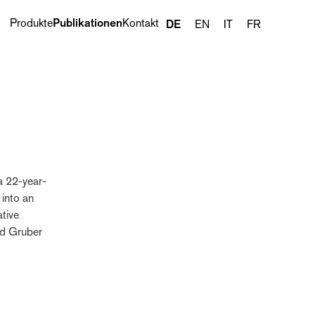
Produkte
Publikationen
Kontakt
DE
EN
IT
FR
Nächster Artikel ›
 22-year-
 into an
tive
nd Gruber