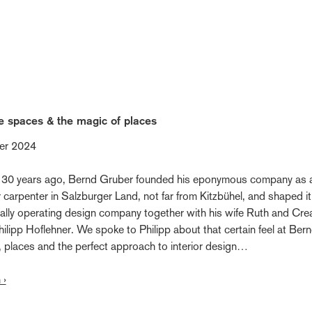
THE EDUCATED COOL
e spaces & the magic of places
er 2024
 30 years ago, Bernd Gruber founded his eponymous company as a
 carpenter in Salzburger Land, not far from Kitzbühel, and shaped it
nally operating design company together with his wife Ruth and Crea
hilipp Hoflehner. We spoke to Philipp about that certain feel at Ber
, places and the perfect approach to interior design…
 ›