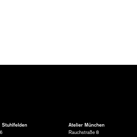
Zum Bernd Gruber Editorial anmelden
Erhalten Sie Einblicke in die Welt von Bernd Gruber 
Interior Design und Architektur über Handwerkskunst 
aktuellen Projekten, Events und Kooperationen. Meld
sich jetzt an und entdecken Sie, wie aus Idee, Materia
Leidenschaft einzigartige Räume entstehen.
Vorname*
 Stuhlfelden
Atelier München
 6
Rauchstraße 8
Nachname*