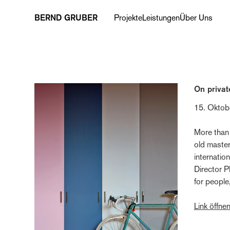
BERND GRUBER
Projekte
Leistungen
Über Uns
‹ Übersicht
On privat
15. Oktob
More than
old master
internatio
Director P
for people
Link öffnen