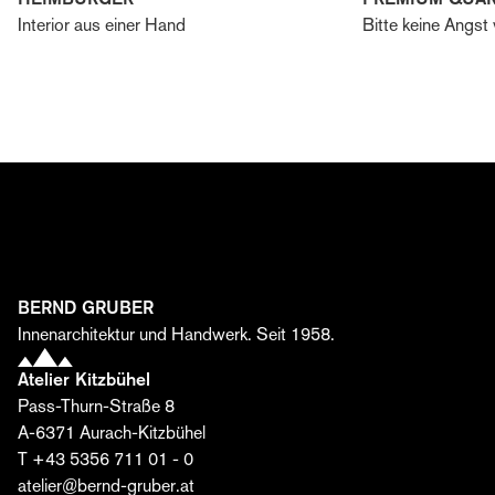
Interior aus einer Hand
Bitte keine Angst
Zum Bernd Gruber Editorial anmelden
Erhalten Sie Einblicke in die Welt von Bernd Gruber –
von Interior Design und Architektur über
Handwerkskunst bis zu aktuellen Projekten, Events und
Kooperationen. Melden Sie sich jetzt an und entdecken
Sie, wie aus Idee, Material und Leidenschaft
einzigartige Räume entstehen.
BERND GRUBER
Vorname*
Innenarchitektur und Handwerk. Seit 1958.
Atelier Kitzbühel
Pass-Thurn-Straße 8
Nachname*
A-6371 Aurach-Kitzbühel
T +43 5356 711 01 - 0
atelier@bernd-gruber.at