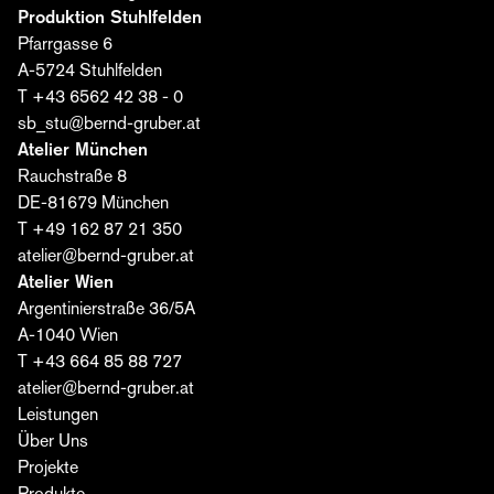
E-Mail*
Produktion Stuhlfelden
Pfarrgasse 6
A-5724 Stuhlfelden
Ich stimme zu, dass die Bernd Gruber GmbH meine
T +43 6562 42 38 - 0
Daten zum Versand des Editorials verarbeitet. Die
sb_stu@bernd-gruber.at
Einwilligung kann ich jederzeit widerrufen. Weitere
Atelier München
Informationen finden Sie
hier
.
Rauchstraße 8
DE-81679 München
Jetzt abonnieren ›
T +49 162 87 21 350
atelier@bernd-gruber.at
Atelier Wien
Argentinierstraße 36/5A
A-1040 Wien
T +43 664 85 88 727
atelier@bernd-gruber.at
Leistungen
Über Uns
Projekte
Produkte