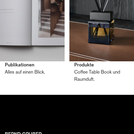
Publikationen
Produkte
Alles auf einen Blick.
Coffee Table Book und
Raumduft.
Zum Bernd Gruber Editorial anmelden
Erhalten Sie Einblicke in die Welt von Bernd Gruber –
von Interior Design und Architektur über
Handwerkskunst bis zu aktuellen Projekten, Events und
Kooperationen. Melden Sie sich jetzt an und entdecken
Sie, wie aus Idee, Material und Leidenschaft
einzigartige Räume entstehen.