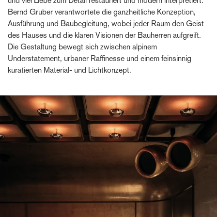
und viel Liebe zum Detail restauriert und modern interpretiert.
Bernd Gruber verantwortete die ganzheitliche Konzeption,
Ausführung und Baubegleitung, wobei jeder Raum den Geist
des Hauses und die klaren Visionen der Bauherren aufgreift.
Die Gestaltung bewegt sich zwischen alpinem
Understatement, urbaner Raffinesse und einem feinsinnig
kuratierten Material- und Lichtkonzept.