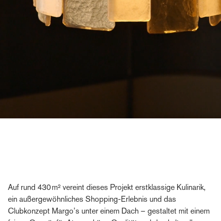
Auf rund 430 m² vereint dieses Projekt erstklassige Kulinarik,
ein außergewöhnliches Shopping-Erlebnis und das
Clubkonzept Margo’s unter einem Dach – gestaltet mit einem