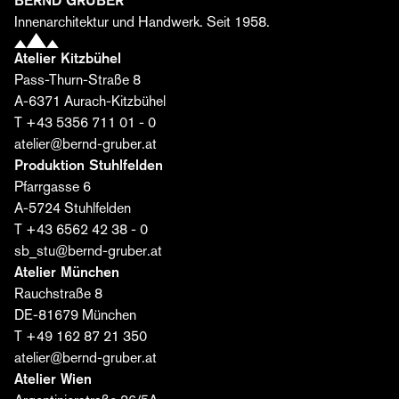
BERND GRUBER
Vorname*
Innenarchitektur und Handwerk. Seit 1958.
Atelier Kitzbühel
Pass-Thurn-Straße 8
Nachname*
A-6371 Aurach-Kitzbühel
T +43 5356 711 01 - 0
atelier@bernd-gruber.at
E-Mail*
Produktion Stuhlfelden
Pfarrgasse 6
A-5724 Stuhlfelden
Ich stimme zu, dass die Bernd Gruber GmbH meine
T +43 6562 42 38 - 0
Daten zum Versand des Editorials verarbeitet. Die
sb_stu@bernd-gruber.at
Einwilligung kann ich jederzeit widerrufen. Weitere
Atelier München
Informationen finden Sie
hier
.
Rauchstraße 8
DE-81679 München
Jetzt abonnieren ›
T +49 162 87 21 350
atelier@bernd-gruber.at
Atelier Wien