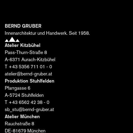
Handwerkskunst bis zu aktuellen Projekten, Events und
Kooperationen. Melden Sie sich jetzt an und entdecken
Sie, wie aus Idee, Material und Leidenschaft
einzigartige Räume entstehen.
BERND GRUBER
Vorname*
Innenarchitektur und Handwerk. Seit 1958.
Atelier Kitzbühel
Pass-Thurn-Straße 8
Nachname*
A-6371 Aurach-Kitzbühel
T +43 5356 711 01 - 0
atelier@bernd-gruber.at
E-Mail*
Produktion Stuhlfelden
Pfarrgasse 6
A-5724 Stuhlfelden
Ich stimme zu, dass die Bernd Gruber GmbH meine
T +43 6562 42 38 - 0
Daten zum Versand des Editorials verarbeitet. Die
sb_stu@bernd-gruber.at
Einwilligung kann ich jederzeit widerrufen. Weitere
Atelier München
Informationen finden Sie
hier
.
Rauchstraße 8
DE-81679 München