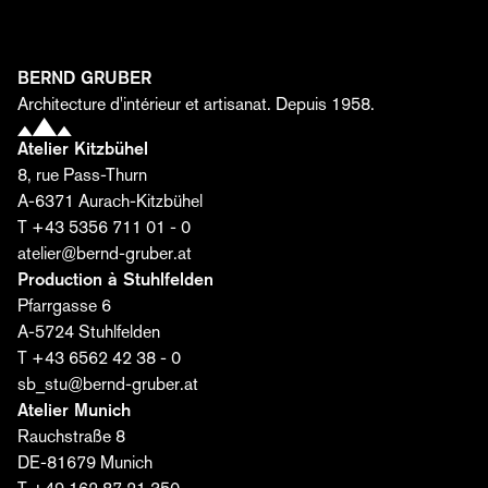
maintenant et découvrez comment des idées, des
matériaux et une passion se transforment en espaces
uniques.
BERND GRUBER
Prénom*
Architecture d'intérieur et artisanat. Depuis 1958.
Atelier Kitzbühel
8, rue Pass-Thurn
Nom*
A-6371 Aurach-Kitzbühel
T +43 5356 711 01 - 0
atelier@bernd-gruber.at
E-mail*
Production à Stuhlfelden
Pfarrgasse 6
A-5724 Stuhlfelden
J'accepte que la société Bernd Gruber GmbH traite
T +43 6562 42 38 - 0
mes données pour l'envoi de l'éditorial. Je peux
sb_stu@bernd-gruber.at
révoquer mon consentement à tout moment. Vous
Atelier Munich
trouverez de plus amples informations
ici
.
Rauchstraße 8
DE-81679 Munich
Abonnez-vous dès maintenant ›