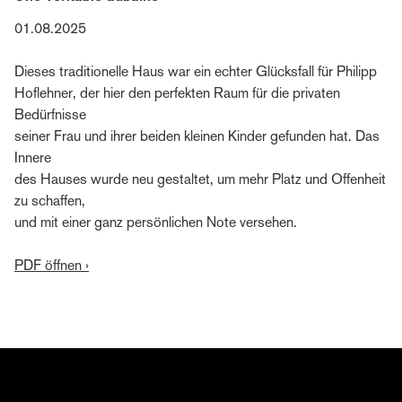
01.08.2025
Dieses traditionelle Haus war ein echter Glücksfall für Philipp
Hoflehner, der hier den perfekten Raum für die privaten
Bedürfnisse
seiner Frau und ihrer beiden kleinen Kinder gefunden hat. Das
Innere
des Hauses wurde neu gestaltet, um mehr Platz und Offenheit
zu schaffen,
und mit einer ganz persönlichen Note versehen.
PDF öffnen ›
S'abonner à la lettre éditoriale de Bernd Gruber
Découvrez l'univers de Bernd Gruber : design
d'intérieur, architecture, artisanat, projets actuels,
événements et collaborations. Inscrivez-vous dès