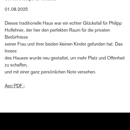
01.08.2025
Dieses traditionelle Haus war ein echter Glücksfall für Philipp
Hoflehner, der hier den perfekten Raum für die privaten
Bedürfnisse
seiner Frau und ihrer beiden kleinen Kinder gefunden hat. Das
Innere
des Hauses wurde neu gestaltet, um mehr Platz und Offenheit
zu schaffen,
und mit einer ganz persönlichen Note versehen.
Apri PDF ›
Iscriviti all'editoriale di Bernd Gruber
Scoprite il mondo di Bernd Gruber: dall'interior design
e l'architettura all'artigianato artistico, fino ai progetti
attuali, agli eventi e alle collaborazioni. Registratevi ora