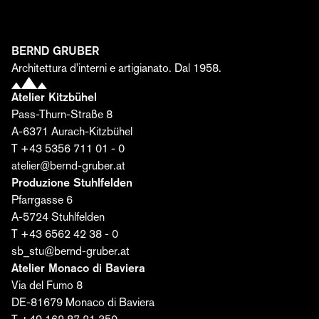
e scoprite come da un'idea, dai materiali e dalla
passione nascono spazi unici.
Nome*
BERND GRUBER
Architettura d'interni e artigianato. Dal 1958.
Atelier Kitzbühel
Cognome*
Pass-Thurn-Straße 8
A-6371 Aurach-Kitzbühel
T +43 5356 711 01 - 0
E-mail*
atelier@bernd-gruber.at
Produzione Stuhlfelden
Pfarrgasse 6
Acconsento al trattamento dei miei dati da parte
A-5724 Stuhlfelden
della Bernd Gruber GmbH per l'invio dell'editoriale. Il
T +43 6562 42 38 - 0
consenso può essere revocato in qualsiasi
sb_stu@bernd-gruber.at
momento. Ulteriori informazioni sono disponibili
qui
.
Atelier Monaco di Baviera
Via del Fumo 8
Iscriviti ora ›
DE-81679 Monaco di Baviera