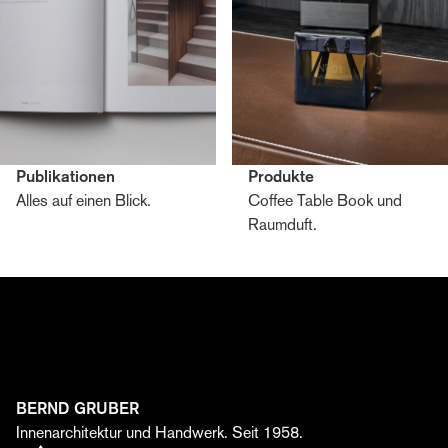
Publikationen
Produkte
Alles auf einen Blick.
Coffee Table Book und
Raumduft.
Zum Bernd Gruber Editorial anmelden
Erhalten Sie Einblicke in die Welt von Bernd Gruber –
von Interior Design und Architektur über
Handwerkskunst bis zu aktuellen Projekten, Events und
Kooperationen. Melden Sie sich jetzt an und entdecken
Sie, wie aus Idee, Material und Leidenschaft
einzigartige Räume entstehen.
BERND GRUBER
Vorname*
Innenarchitektur und Handwerk. Seit 1958.