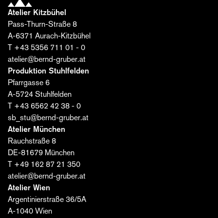
Atelier Kitzbühel
Pass-Thurn-Straße 8
Nachname*
A-6371 Aurach-Kitzbühel
T +43 5356 711 01 - 0
atelier@bernd-gruber.at
E-Mail*
Produktion Stuhlfelden
Pfarrgasse 6
A-5724 Stuhlfelden
Ich stimme zu, dass die Bernd Gruber GmbH meine
T +43 6562 42 38 - 0
Daten zum Versand des Editorials verarbeitet. Die
sb_stu@bernd-gruber.at
Einwilligung kann ich jederzeit widerrufen. Weitere
Atelier München
Informationen finden Sie
hier
.
Rauchstraße 8
DE-81679 München
Jetzt abonnieren ›
T +49 162 87 21 350
atelier@bernd-gruber.at
Atelier Wien
Argentinierstraße 36/5A
A-1040 Wien