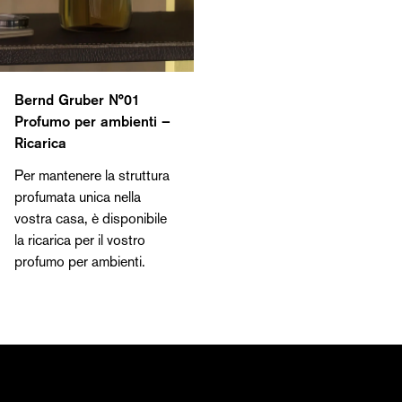
Bernd Gruber N°01
Profumo per ambienti –
Ricarica
Per mantenere la struttura
profumata unica nella
vostra casa, è disponibile
la ricarica per il vostro
profumo per ambienti.
Iscriviti all'editoriale di Bernd Gruber
Scoprite il mondo di Bernd Gruber: dall'interior design
e l'architettura all'artigianato artistico, fino ai progetti
attuali, agli eventi e alle collaborazioni. Registratevi ora