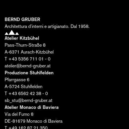
e scoprite come da un'idea, dai materiali e dalla
passione nascono spazi unici.
Nome*
BERND GRUBER
Architettura d'interni e artigianato. Dal 1958.
Atelier Kitzbühel
Cognome*
Pass-Thurn-Straße 8
A-6371 Aurach-Kitzbühel
T +43 5356 711 01 - 0
E-mail*
atelier@bernd-gruber.at
Produzione Stuhlfelden
Pfarrgasse 6
Acconsento al trattamento dei miei dati da parte
A-5724 Stuhlfelden
della Bernd Gruber GmbH per l'invio dell'editoriale. Il
T +43 6562 42 38 - 0
consenso può essere revocato in qualsiasi
sb_stu@bernd-gruber.at
momento. Ulteriori informazioni sono disponibili
qui
.
Atelier Monaco di Baviera
Via del Fumo 8
Iscriviti ora ›
DE-81679 Monaco di Baviera
T +49 162 87 21 350