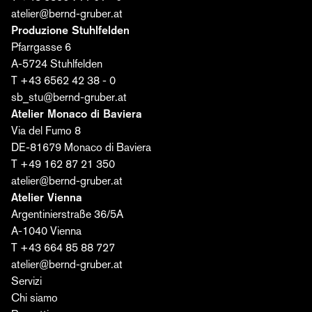
E-mail*
atelier@bernd-gruber.at
Produzione Stuhlfelden
Pfarrgasse 6
Acconsento al trattamento dei miei dati da parte
A-5724 Stuhlfelden
della Bernd Gruber GmbH per l'invio dell'editoriale. Il
T +43 6562 42 38 - 0
consenso può essere revocato in qualsiasi
sb_stu@bernd-gruber.at
momento. Ulteriori informazioni sono disponibili
qui
.
Atelier Monaco di Baviera
Via del Fumo 8
Iscriviti ora ›
DE-81679 Monaco di Baviera
T +49 162 87 21 350
atelier@bernd-gruber.at
Atelier Vienna
Argentinierstraße 36/5A
A-1040 Vienna
T +43 664 85 88 727
atelier@bernd-gruber.at
Servizi
Chi siamo