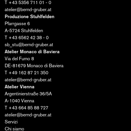
T +43 5356 711 01 - 0
E-mail*
atelier@bernd-gruber.at
Produzione Stuhlfelden
Pfarrgasse 6
Acconsento al trattamento dei miei dati da parte
A-5724 Stuhlfelden
della Bernd Gruber GmbH per l'invio dell'editoriale. Il
T +43 6562 42 38 - 0
consenso può essere revocato in qualsiasi
sb_stu@bernd-gruber.at
momento. Ulteriori informazioni sono disponibili
qui
.
Atelier Monaco di Baviera
Via del Fumo 8
Iscriviti ora ›
DE-81679 Monaco di Baviera
T +49 162 87 21 350
atelier@bernd-gruber.at
Atelier Vienna
Argentinierstraße 36/5A
A-1040 Vienna
T +43 664 85 88 727
atelier@bernd-gruber.at
Servizi
Chi siamo