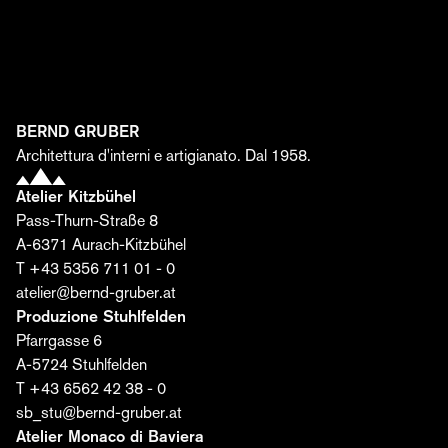
Scoprite il mondo di Bernd Gruber: dall'interior design
e l'architettura all'artigianato artistico, fino ai progetti
attuali, agli eventi e alle collaborazioni. Registratevi ora
e scoprite come da un'idea, dai materiali e dalla
passione nascono spazi unici.
Nome*
BERND GRUBER
Architettura d'interni e artigianato. Dal 1958.
Atelier Kitzbühel
Cognome*
Pass-Thurn-Straße 8
A-6371 Aurach-Kitzbühel
T +43 5356 711 01 - 0
E-mail*
atelier@bernd-gruber.at
Produzione Stuhlfelden
Pfarrgasse 6
Acconsento al trattamento dei miei dati da parte
A-5724 Stuhlfelden
della Bernd Gruber GmbH per l'invio dell'editoriale. Il
T +43 6562 42 38 - 0
consenso può essere revocato in qualsiasi
sb_stu@bernd-gruber.at
momento. Ulteriori informazioni sono disponibili
qui
.
Atelier Monaco di Baviera